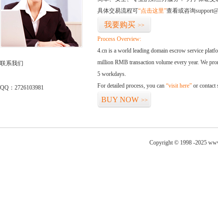
具体交易流程可
“点击这里”
查看或咨询support@
我要购买
>>
Process Overview:
4.cn is a world leading domain escrow service plat
million RMB transaction volume every year. We promi
联系我们
5 workdays.
For detailed process, you can
“visit here”
or contact
QQ：2726103981
BUY NOW
>>
Copyright © 1998 -2025 www