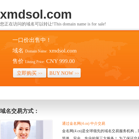
xmdsol.com
您正在访问的域名可以转让!This domain name is for sale!
一口价出售中！
域名
xmdsol.com
Domain Name:
售价
CNY 999.00
Listing Price:
立即购买
BUY NOW
>>
>>
域名交易方式：
通过金名网(4.cn) 中介交易
金名网(4.cn)是全球领先的域名交易服务机
简单、安全、专业的第三方服务！ 为了保证交